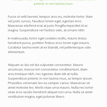
potenti. In non lacinia risus.
Fusce ut velit laoreet, tempus arcu eu, molestie tortor. Nam
vel justo cursus, faucibus lorem eget, egestas eros.
Maecenas eleifend erat at justo fringilla imperdiet id ac
magna. Suspendisse vel facilisis odio, at ornare nibh.
In malesuada, tortor eget sodales mollis, mauris lectus
hendrerit purus, porttitor finibus eros lorem eget mauris.
Curabitur lacinia enim at ex blandit, vel pellentesque odio
elementum.
Aliquam ac dui vel dui vulputate consectetur. Mauris
accumsan, massa non consectetur condimentum, diam
arcu tristique nibh, nec egestas diam elit at nulla.
Suspendisse potenti. In non lacinia risus, ac tempor ipsum.
Phasellus venenatis leo eu semper varius. Maecenas sit
amet molestie leo. Morbi vitae urna mauris. Nulla nec tortor
vitae eros iaculis hendrerit aliquet non urna. Nulla sit amet
vestibulum magna, eget pulvinar libero.