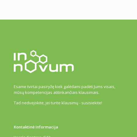
Esame tvirtai pasiryžę kiek galėdami padėti Jums visais,
mūsų kompetencijas atitinkančiais klausimais.
Tad nedvejokite, jei turite klausimų - susisiekite!
Kontaktinė Informacija