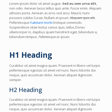
Lorem ipsum dolor sit amet augue.
Sed eu sem urna elit
,
non odio. Aenean lacus tellus quis ante. Fusce enim. Aliquam
ultricies porta. Aenean ac eros sed arcu. Mauris nunc
posuere cubilia Curae, Nullam et ipsum.
Aliquam quis elit
.
Pellentesque
habitant morbi
tristique commodo.
Suspendisse vitae lectus varius quis, tellus.Donec
ullamcorper in, dapibus quam hendrerit eget, bibendum a,
bibendum tempus.
Pellentesque ac ipsum
.
H1 Heading
Curabitur sit amet magna quam. Praesent in libero vel turpis
pellentesque egestas sit amet vel nunc. Nunc lobortis dui
neque, quis accumsan dolor. Aenean aliquet dignissim
semper.
H2 Heading
Curabitur sit amet magna quam. Praesent in libero vel turpis
pellentesque egestas sit amet vel nunc. Nunc lobortis dui
neque, quis accumsan dolor. Aenean aliquet dignissim