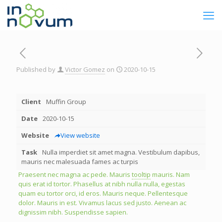
Published by
Victor Gomez
on
2020-10-15
Client
Muffin Group
Date
2020-10-15
Website
View website
Task
Nulla imperdiet sit amet magna. Vestibulum dapibus,
mauris nec malesuada fames ac turpis
Praesent nec magna ac pede. Mauris
tooltip
mauris. Nam
quis erat id tortor. Phasellus at nibh nulla nulla, egestas
quam eu tortor orci, id eros. Mauris neque. Pellentesque
dolor. Mauris in est. Vivamus lacus sed justo. Aenean ac
dignissim nibh. Suspendisse sapien.