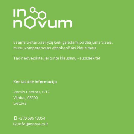
Esame tvirtai pasiryžę kiek galėdami padėti Jums visais,
mūsų kompetencijas atitinkančiais klausimais.
Tad nedvejokite, jei turite klausimų - susisiekite!
Kontaktinė Informacija
Verslo Centras, G12
Vilnius, 08200
Lietuva
+370 686 13354
info@innovum.lt