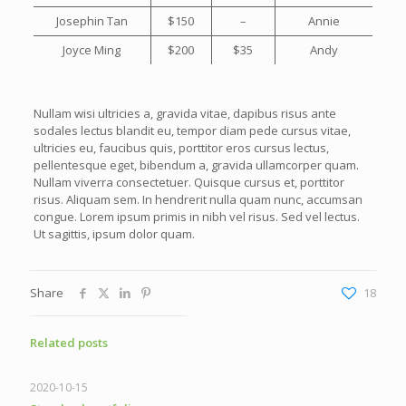
Josephin Tan
$150
–
Annie
Joyce Ming
$200
$35
Andy
Nullam wisi ultricies a, gravida vitae, dapibus risus ante
sodales lectus blandit eu, tempor diam pede cursus vitae,
ultricies eu, faucibus quis, porttitor eros cursus lectus,
pellentesque eget, bibendum a, gravida ullamcorper quam.
Nullam viverra consectetuer. Quisque cursus et, porttitor
risus. Aliquam sem. In hendrerit nulla quam nunc, accumsan
congue. Lorem ipsum primis in nibh vel risus. Sed vel lectus.
Ut sagittis, ipsum dolor quam.
Share
18
Related posts
2020-10-15