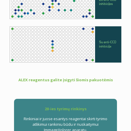
ALEX reagentus galite įsigyti šiomis pakuotėmis
20-ies tyrimų rinkinys
Rinkiniai ir juose esantys reagentai skirti tyrimo
atlikimui rankiniu būdu ir nuskaitymui
ImmageXplorer aparatu.