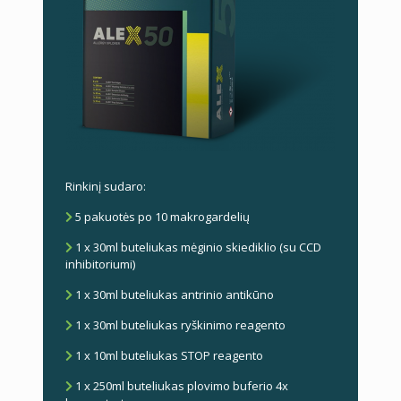
Rinkinį sudaro:
5 pakuotės po 10 makrogardelių
1 x 30ml buteliukas mėginio skiediklio (su CCD
inhibitoriumi)
1 x 30ml buteliukas antrinio antikūno
1 x 30ml buteliukas ryškinimo reagento
1 x 10ml buteliukas STOP reagento
1 x 250ml buteliukas plovimo buferio 4x