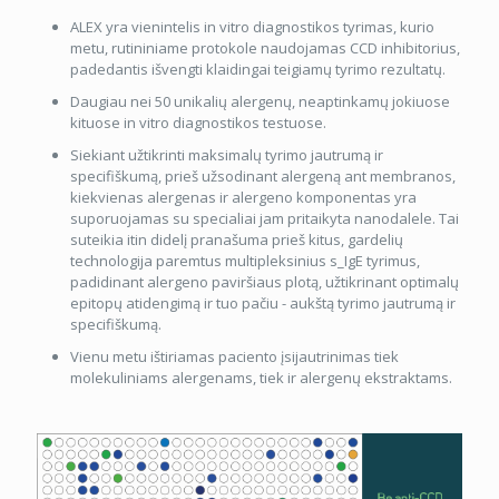
ALEX yra vienintelis in vitro diagnostikos tyrimas, kurio
metu, rutininiame protokole naudojamas CCD inhibitorius,
padedantis išvengti klaidingai teigiamų tyrimo rezultatų.
Daugiau nei 50 unikalių alergenų, neaptinkamų jokiuose
kituose in vitro diagnostikos testuose.
Siekiant užtikrinti maksimalų tyrimo jautrumą ir
specifiškumą, prieš užsodinant alergeną ant membranos,
kiekvienas alergenas ir alergeno komponentas yra
suporuojamas su specialiai jam pritaikyta nanodalele. Tai
suteikia itin didelį pranašuma prieš kitus, gardelių
technologija paremtus multipleksinius s_IgE tyrimus,
padidinant alergeno paviršiaus plotą, užtikrinant optimalų
epitopų atidengimą ir tuo pačiu - aukštą tyrimo jautrumą ir
specifiškumą.
Vienu metu ištiriamas paciento įsijautrinimas tiek
molekuliniams alergenams, tiek ir alergenų ekstraktams.