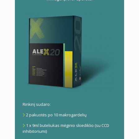
Rinkinį sudaro:
2 pakuotės po 10 makrogardelių
1 x 9ml buteliukas mėginio skiediklio (su CCD
inhibitoriumi)