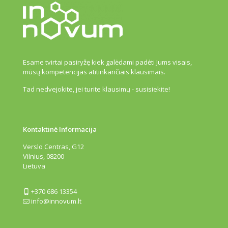
Esame tvirtai pasiryžę kiek galėdami padėti Jums visais,
mūsų kompetencijas atitinkančiais klausimais.
Tad nedvejokite, jei turite klausimų - susisiekite!
Kontaktinė Informacija
Verslo Centras, G12
Vilnius, 08200
Lietuva
+370 686 13354
info@innovum.lt