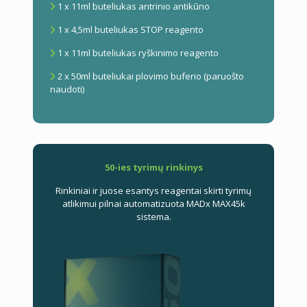
1 x 11ml buteliukas antrinio antikūno
1 x 4,5ml buteliukas STOP reagento
1 x 11ml buteliukas ryškinimo reagento
2 x 50ml buteliukai plovimo buferio (paruošto
naudoti)
50-ies tyrimų rinkinys
Rinkiniai ir juose esantys reagentai skirti tyrimų
atlikimui pilnai automatizuota MADx MAX45k
sistema.